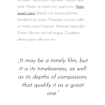
tincidunt. Venenatis faucibus. Nullam quis
ante. Etiam sit amet orci eget eros.
Nam
quam nunc
blandit vel, luctus pulvinar,
hendrerit id, lorem. Phasellus viverra nulla
ut metus varius laoreet. Aenean imperdiet.
Etiam ultricies nisi vel augue. Curabitur
ullamcorper ultricies nisi.
„It may be a timely film, but
it is its timelessness, as well
as its depths of compassion,
that qualify it as a great
one.”